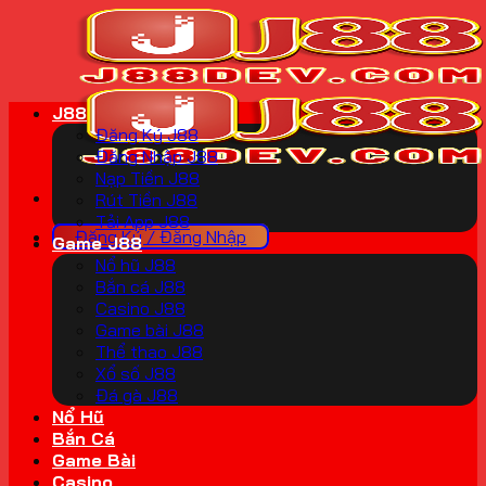
Skip
to
content
J88
Đăng Ký J88
Đăng Nhập J88
Nạp Tiền J88
Rút Tiền J88
Tải App J88
Đăng Ký / Đăng Nhập
Game J88
Nổ hũ J88
Bắn cá J88
Casino J88
Game bài J88
Thể thao J88
Xổ số J88
Đá gà J88
Nổ Hũ
Bắn Cá
Game Bài
Casino