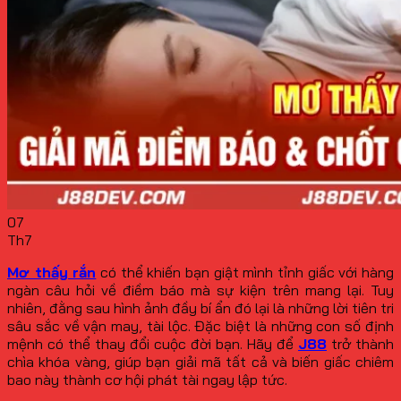
07
Th7
Mơ thấy rắn
có thể khiến bạn giật mình tỉnh giấc với hàng
ngàn câu hỏi về điềm báo mà sự kiện trên mang lại. Tuy
nhiên, đằng sau hình ảnh đầy bí ẩn đó lại là những lời tiên tri
sâu sắc về vận may, tài lộc. Đặc biệt là những con số định
mệnh có thể thay đổi cuộc đời bạn. Hãy để
J88
trở thành
chìa khóa vàng, giúp bạn giải mã tất cả và biến giấc chiêm
bao này thành cơ hội phát tài ngay lập tức.