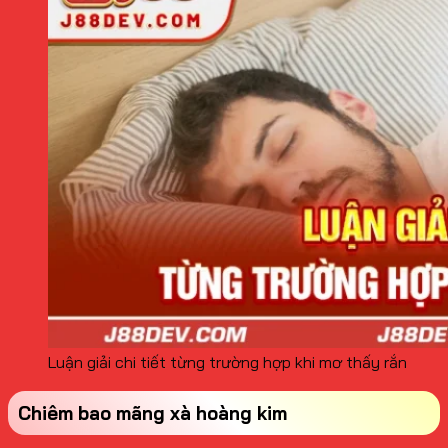
Luận giải chi tiết từng trường hợp khi mơ thấy rắn
Chiêm bao mãng xà hoàng kim