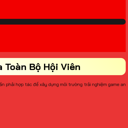
 Toàn Bộ Hội Viên
 cần phải hợp tác để xây dựng môi trường trải nghiệm game an