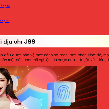
iêng tư
iêng tư
i địa chỉ J88
iên đều được bảo vệ một cách an toàn, hợp pháp. Nhờ đó, mọ
nên một sân chơi trải nghiệm cá cược online tuyệt vời, đáng t