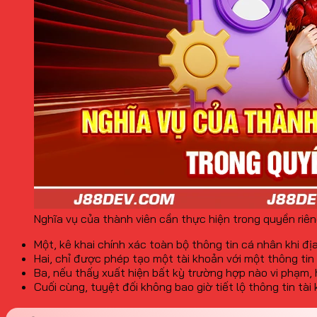
Nghĩa vụ của thành viên cần thực hiện trong quyền riên
Một, kê khai chính xác toàn bộ thông tin cá nhân khi địa
Hai, chỉ được phép tạo một tài khoản với một thông tin
Ba, nếu thấy xuất hiện bất kỳ trường hợp nào vi phạm,
Cuối cùng, tuyệt đối không bao giờ tiết lộ thông tin tà