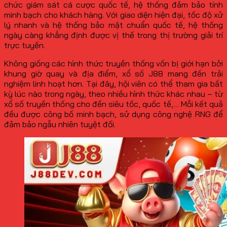
chức giám sát cá cược quốc tế, hệ thống đảm bảo tính
minh bạch cho khách hàng. Với giao diện hiện đại, tốc độ xử
lý nhanh và hệ thống bảo mật chuẩn quốc tế, hệ thống
ngày càng khẳng định được vị thế trong thị trường giải trí
trực tuyến.
Không giống các hình thức truyền thống vốn bị giới hạn bởi
khung giờ quay và địa điểm, xổ số J88 mang đến trải
nghiệm linh hoạt hơn. Tại đây, hội viên có thể tham gia bất
kỳ lúc nào trong ngày, theo nhiều hình thức khác nhau – từ
xổ số truyền thống cho đến siêu tốc, quốc tế,… Mỗi kết quả
đều được công bố minh bạch, sử dụng công nghệ RNG để
đảm bảo ngẫu nhiên tuyệt đối.