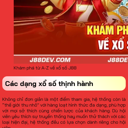
Khám phá từ A-Z về xổ số J88
Các dạng xổ số thịnh hành
Không chỉ đơn giản là một điểm tham gia, hệ thống còn là
“thế giới thu nhỏ” với hàng loạt hình thức đa dạng, phù hợp
với mọi sở thích cùng chiến lược của khách hàng. Dù hội
viên yêu thích sự truyền thống hay muốn thử thách với các
loại hiện đại, hệ thống đều có lựa chọn dành riêng cho hội
viên.